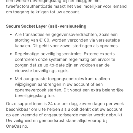
een tweede beveiligingslaag bij het inloggen met
tweefactorauthenticatie maakt het veel moeilijker voor iemand
om toegang te krijgen tot uw account.
Secure Socket Layer (ssl)-versleuteling
Alle transacties en gegevensoverdrachten, zoals een
storting van €100, worden verzonden via versleutelde
kanalen. Dit geldt voor zowel stortingen als opnames.
Regelmatige beveiligingscontroles: Externe experts
controleren onze systemen regelmatig om ervoor te
zorgen dat ze up-to-date zijn en voldoen aan de
nieuwste beveiligingsregels.
Met aangepaste toegangscontroles kunt u alleen
wijzigingen aanbrengen in uw account of een
opnameverzoek starten. Dit voegt een extra belangrijke
beveiligingslaag toe.
Onze supportteam is 24 uur per dag, zeven dagen per week
beschikbaar om u te helpen als u ooit denkt dat uw account
op een vreemde of ongeautoriseerde manier wordt gebruikt.
Uw veiligheid en gemoedsrust staan altijd voorop bij
OneCasino.