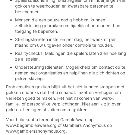
Spelersbescherming: Maatregelen om minderjarigen van
gokken te weerhouden en kwetsbare personen te
beschermen.
Mensen die een pauze nodig hebben, kunnen
zelfuitsluiting gebruiken om tijdelijk of permanent hun
toegang te beperken.
Stortingslimieten instellen per dag, per week of per
maand om uw uitgaven onder controle te houden.
Realitychecks: Meldingen die spelers laten zien hoe lang
ze al spelen.
Ondersteuningsdiensten: Mogelijkheid om contact op te
nemen met organisaties en hulplijnen die zich richten op
gokverslaving.
Problematisch gokken blijkt uit het niet kunnen stoppen met
gokken ondanks dat het u schaadt. Inzetten verhogen om
verliezen goed te maken. Het niet nakomen van werk-,
familie- of persoonlijke verplichtingen. Niet eerlijk zijn over
gokken. Leningen afsluiten om te gokken.
Voor hulp kunt u terecht bij GambleAware op
www.begambleaware.org of Gamblers Anonymous op
www.gamblersanonymous.org.