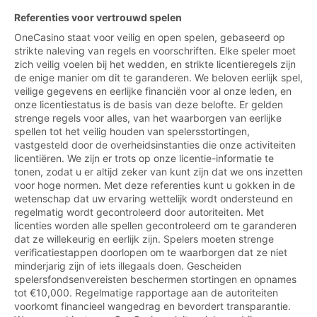
Referenties voor vertrouwd spelen
OneCasino staat voor veilig en open spelen, gebaseerd op
strikte naleving van regels en voorschriften. Elke speler moet
zich veilig voelen bij het wedden, en strikte licentieregels zijn
de enige manier om dit te garanderen. We beloven eerlijk spel,
veilige gegevens en eerlijke financiën voor al onze leden, en
onze licentiestatus is de basis van deze belofte. Er gelden
strenge regels voor alles, van het waarborgen van eerlijke
spellen tot het veilig houden van spelersstortingen,
vastgesteld door de overheidsinstanties die onze activiteiten
licentiëren. We zijn er trots op onze licentie-informatie te
tonen, zodat u er altijd zeker van kunt zijn dat we ons inzetten
voor hoge normen. Met deze referenties kunt u gokken in de
wetenschap dat uw ervaring wettelijk wordt ondersteund en
regelmatig wordt gecontroleerd door autoriteiten. Met
licenties worden alle spellen gecontroleerd om te garanderen
dat ze willekeurig en eerlijk zijn. Spelers moeten strenge
verificatiestappen doorlopen om te waarborgen dat ze niet
minderjarig zijn of iets illegaals doen. Gescheiden
spelersfondsenvereisten beschermen stortingen en opnames
tot €10,000. Regelmatige rapportage aan de autoriteiten
voorkomt financieel wangedrag en bevordert transparantie.