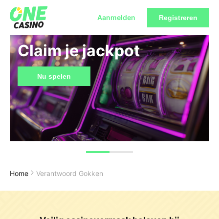
Aanmelden
Registreren
Claim je jackpot
Nu spelen
Home
Verantwoord Gokken