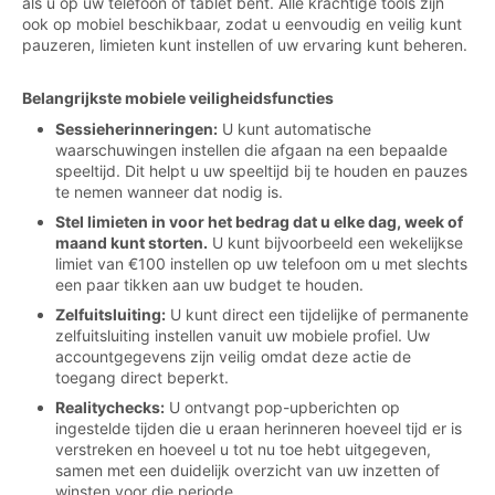
als u op uw telefoon of tablet bent. Alle krachtige tools zijn
ook op mobiel beschikbaar, zodat u eenvoudig en veilig kunt
pauzeren, limieten kunt instellen of uw ervaring kunt beheren.
Belangrijkste mobiele veiligheidsfuncties
Sessieherinneringen:
U kunt automatische
waarschuwingen instellen die afgaan na een bepaalde
speeltijd. Dit helpt u uw speeltijd bij te houden en pauzes
te nemen wanneer dat nodig is.
Stel limieten in voor het bedrag dat u elke dag, week of
maand kunt storten.
U kunt bijvoorbeeld een wekelijkse
limiet van €100 instellen op uw telefoon om u met slechts
een paar tikken aan uw budget te houden.
Zelfuitsluiting:
U kunt direct een tijdelijke of permanente
zelfuitsluiting instellen vanuit uw mobiele profiel. Uw
accountgegevens zijn veilig omdat deze actie de
toegang direct beperkt.
Realitychecks:
U ontvangt pop-upberichten op
ingestelde tijden die u eraan herinneren hoeveel tijd er is
verstreken en hoeveel u tot nu toe hebt uitgegeven,
samen met een duidelijk overzicht van uw inzetten of
winsten voor die periode.