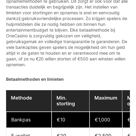
opnamemethoden te gebruiken. Dit zorgt er ook voor dat alle
transacties duidelijk en begrijpelijk zijn. Het instellen van
limieten voor stortingen en opnames is snel en eenvoudig
dankzij gebruiksvriendelijke processen. Zo krijgen spelers de
hulpmiddelen die ze nodig hebben om binnen hun
entertainmentbudget te blijven. Elke betaalmethode bij
OneCasino is zorgvuldig gekozen om veiligheid,
gebruiksgemak en volledige transparantie te garanderen. De
vele bankopties geven spelers de mogelijkheid om hun geld
altijd in de gaten te houden en er verantwoord mee om te
gaan, of ze nu €20 willen storten of €500 aan winsten willen
opnemen.
Betaalmethoden en limieten
Methode
Min.
Maximum
Mi
storting
op
Bankpas
€10
€1,000
€2
E-wallet
€20
€2,500
€3