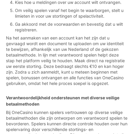
Kies hoe u meldingen over uw account wilt ontvangen.
Om veilig spelen vanaf het begin te waarborgen, stelt u
limieten in voor uw stortingen of spelactiviteit.
Ga akkoord met de voorwaarden en bevestig dat u wilt
registreren.
Na het aanmaken van een account kan het zijn dat u
gevraagd wordt een document te uploaden om uw identiteit
te bewijzen, afhankelijk van uw Nederland of de gekozen
betaalmethode. In lijn met verantwoord spelen helpt deze
stap het platform veilig te houden. Maak direct na registratie
uw eerste storting. Deze bedraagt slechts €10 en kan hoger
zijn. Zodra u zich aanmeldt, kunt u meteen beginnen met
spelen, bonussen ontvangen en alle functies van OneCasino
gebruiken, omdat het hele proces soepel is opgezet.
Verantwoordelijkheid ondersteunen met diverse veilige
betaalmethoden
Bij OneCasino kunnen spelers vertrouwen op diverse veilige
betaalmethoden die zijn ontworpen om verantwoord spelen te
bevorderen. Spelers kunnen directe controle houden over hun
spelervaring door verschillende stortings- en