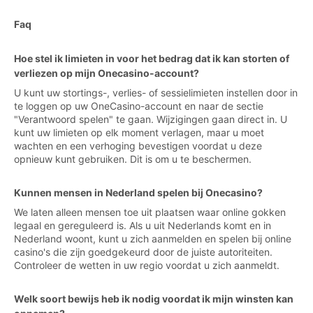
Faq
Hoe stel ik limieten in voor het bedrag dat ik kan storten of
verliezen op mijn Onecasino-account?
U kunt uw stortings-, verlies- of sessielimieten instellen door in
te loggen op uw OneCasino-account en naar de sectie
"Verantwoord spelen" te gaan. Wijzigingen gaan direct in. U
kunt uw limieten op elk moment verlagen, maar u moet
wachten en een verhoging bevestigen voordat u deze
opnieuw kunt gebruiken. Dit is om u te beschermen.
Kunnen mensen in Nederland spelen bij Onecasino?
We laten alleen mensen toe uit plaatsen waar online gokken
legaal en gereguleerd is. Als u uit Nederlands komt en in
Nederland woont, kunt u zich aanmelden en spelen bij online
casino's die zijn goedgekeurd door de juiste autoriteiten.
Controleer de wetten in uw regio voordat u zich aanmeldt.
Welk soort bewijs heb ik nodig voordat ik mijn winsten kan