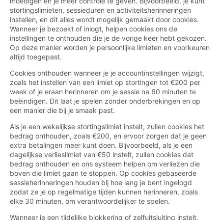
moedigen en je meer controle te geven. Bijvoorbeeld, je kunt
stortingslimieten, sessieduren en activiteitsherinneringen
instellen, en dit alles wordt mogelijk gemaakt door cookies.
Wanneer je bezoekt of inlogt, helpen cookies ons de
instellingen te onthouden die je de vorige keer hebt gekozen.
Op deze manier worden je persoonlijke limieten en voorkeuren
altijd toegepast.
Cookies onthouden wanneer je je accountinstellingen wijzigt,
zoals het instellen van een limiet op stortingen tot €200 per
week of je eraan herinneren om je sessie na 60 minuten te
beëindigen. Dit laat je spelen zonder onderbrekingen en op
een manier die bij je smaak past.
Als je een wekelijkse stortingslimiet instelt, zullen cookies het
bedrag onthouden, zoals €200, en ervoor zorgen dat je geen
extra betalingen meer kunt doen. Bijvoorbeeld, als je een
dagelijkse verlieslimiet van €50 instelt, zullen cookies dat
bedrag onthouden en ons systeem helpen om verliezen die
boven die limiet gaan te stoppen. Op cookies gebaseerde
sessieherinneringen houden bij hoe lang je bent ingelogd
zodat ze je op regelmatige tijden kunnen herinneren, zoals
elke 30 minuten, om verantwoordelijker te spelen.
Wanneer je een tijdelijke blokkering of zelfuitsluiting instelt,