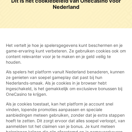
Dit is het cookiebeleid van Onecasino voor
Nederland
Het vertelt je hoe je spelersgegevens kunt beschermen en je
game-ervaring kunt verbeteren. Ze gebruiken cookies ook om
content relevanter voor je te maken en je geld veilig te
houden.
Als spelers het platform vanuit Nederland benaderen, kunnen
ze genieten van soepel gameplay dat past bij hun
Nederlands-smaak. Als je cookies in je browser hebt
ingeschakeld, is het gemakkelijk om exclusieve bonussen bij
OneCasino te krijgen.
Als je cookies toestaat, kan het platform je account snel
vinden, lopende promoties aanpassen en speciale
aanbiedingen meteen gebruiken, zonder dat je extra stappen
hoeft te zetten. Dit zorgt ervoor dat alles soepel verloopt, van
aanmelden tot het claimen van je bonus. Je kunt meteen
beloningen krijgen die zijn afgestemd op je gamevoorkeuren