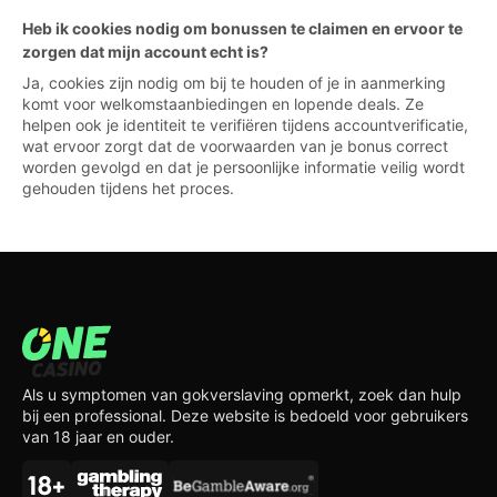
Heb ik cookies nodig om bonussen te claimen en ervoor te
zorgen dat mijn account echt is?
Ja, cookies zijn nodig om bij te houden of je in aanmerking
komt voor welkomstaanbiedingen en lopende deals. Ze
helpen ook je identiteit te verifiëren tijdens accountverificatie,
wat ervoor zorgt dat de voorwaarden van je bonus correct
worden gevolgd en dat je persoonlijke informatie veilig wordt
gehouden tijdens het proces.
Als u symptomen van gokverslaving opmerkt, zoek dan hulp
bij een professional. Deze website is bedoeld voor gebruikers
van 18 jaar en ouder.