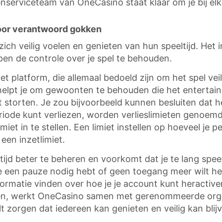
nserviceteam van OneCasino staat klaar om je bij elk
 voor verantwoord gokken
ich veilig voelen en genieten van hun speeltijd. Het i
lpen de controle over je spel te behouden.
 het platform, die allemaal bedoeld zijn om het spel v
t helpt je om gewoonten te behouden die het entertai
 storten. Je zou bijvoorbeeld kunnen besluiten dat 
eriode kunt verliezen, worden verlieslimieten genoemd
miet in te stellen. Een limiet instellen op hoeveel je 
een inzetlimiet.
 tijd beter te beheren en voorkomt dat je te lang spee
 je een pauze nodig hebt of geen toegang meer wilt h
nformatie vinden over hoe je je account kunt heractiv
en, werkt OneCasino samen met gerenommeerde organi
t zorgen dat iedereen kan genieten en veilig kan blij