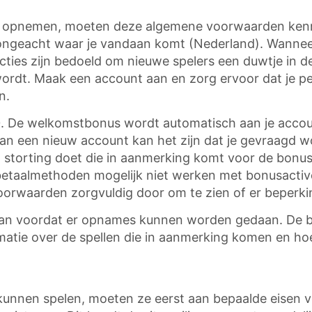
len en opnemen, moeten deze algemene voorwaarden ken
t, ongeacht waar je vandaan komt (Nederland). Wannee
cties zijn bedoeld om nieuwe spelers een duwtje in 
ordt. Maak een account aan en zorg ervoor dat je per
n.
. De welkomstbonus wordt automatisch aan je accoun
 een nieuw account kan het zijn dat je gevraagd wor
en storting doet die in aanmerking komt voor de bonu
etaalmethoden mogelijk niet werken met bonusactive
rwaarden zorgvuldig door om te zien of er beperkin
aan voordat er opnames kunnen worden gedaan. De b
atie over de spellen die in aanmerking komen en hoe
kunnen spelen, moeten ze eerst aan bepaalde eisen vo