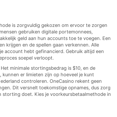
ethode is zorgvuldig gekozen om ervoor te zorgen
el mensen gebruiken digitale portemonnees,
akkelijk geld aan hun accounts toe te voegen. Een
n krijgen en de spellen gaan verkennen. Alle
e account hebt gefinancierd. Gebruik altijd een
eproces soepel verloopt.
 Het minimale stortingsbedrag is $10, en de
, kunnen er limieten zijn op hoeveel je kunt
r Nederland controleren. OneCasino rekent geen
engen. Dit versnelt toekomstige opnames, dus zorg
storting doet. Kies je voorkeursbetaalmethode in