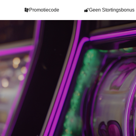
Promotiecode
Geen Stortingsbonus