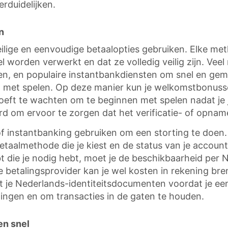
rduidelijken.
n
eilige en eenvoudige betaalopties gebruiken. Elke m
el worden verwerkt en dat ze volledig veilig zijn. Ve
en, en populaire instantbankdiensten om snel en gem
n met spelen. Op deze manier kun je welkomstbonusse
oeft te wachten om te beginnen met spelen nadat je j
rd om ervoor te zorgen dat het verificatie- of opnam
of instantbanking gebruiken om een storting te doen.
etaalmethode die je kiest en de status van je account
ebt die je nodig hebt, moet je de beschikbaarheid pe
e betalingsprovider kan je wel kosten in rekening br
e Nederlands-identiteitsdocumenten voordat je een 
ingen en om transacties in de gaten te houden.
en snel