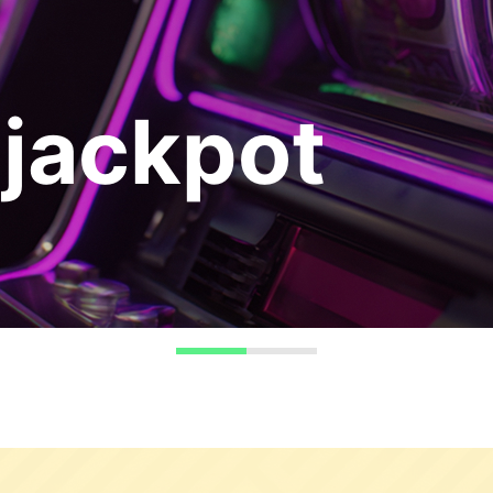
 jackpot