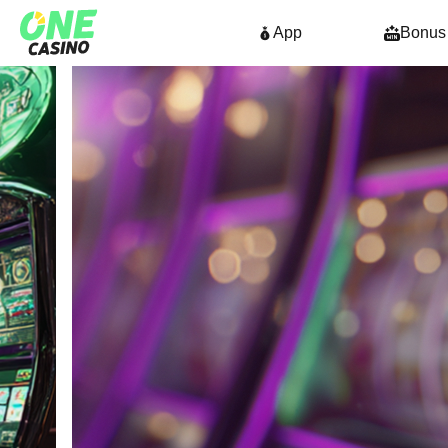
App
Bonus