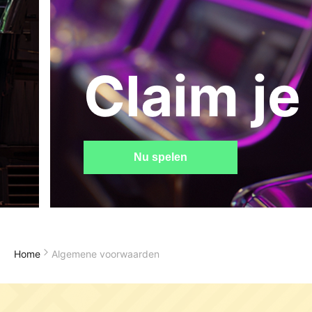
Claim je
Nu spelen
Home
Algemene voorwaarden