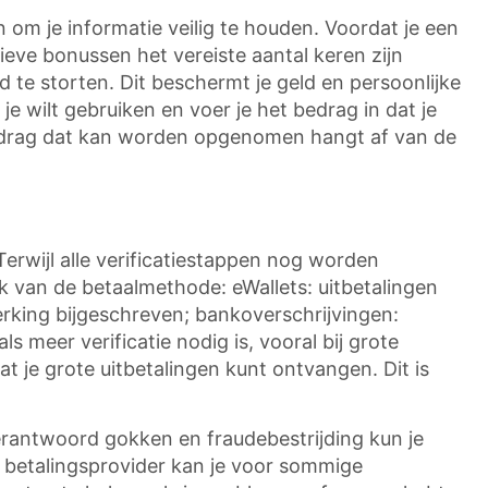
om je informatie veilig te houden. Voordat je een
ieve bonussen het vereiste aantal keren zijn
te storten. Dit beschermt je geld en persoonlijke
e wilt gebruiken en voer je het bedrag in dat je
edrag dat kan worden opgenomen hangt af van de
erwijl alle verificatiestappen nog worden
jk van de betaalmethode: eWallets: uitbetalingen
king bijgeschreven; bankoverschrijvingen:
meer verificatie nodig is, vooral bij grote
je grote uitbetalingen kunt ontvangen. Dit is
erantwoord gokken en fraudebestrijding kun je
 betalingsprovider kan je voor sommige