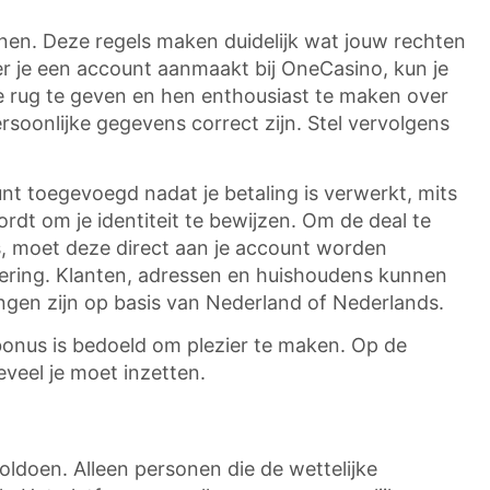
nen. Deze regels maken duidelijk wat jouw rechten
r je een account aanmaakt bij OneCasino, kun je
de rug te geven en hen enthousiast te maken over
soonlijke gegevens correct zijn. Stel vervolgens
t toegevoegd nadat je betaling is verwerkt, mits
dt om je identiteit te bewijzen. Om de deal te
s, moet deze direct aan je account worden
ring. Klanten, adressen en huishoudens kunnen
gen zijn op basis van Nederland of Nederlands.
onus is bedoeld om plezier te maken. Op de
veel je moet inzetten.
ldoen. Alleen personen die de wettelijke