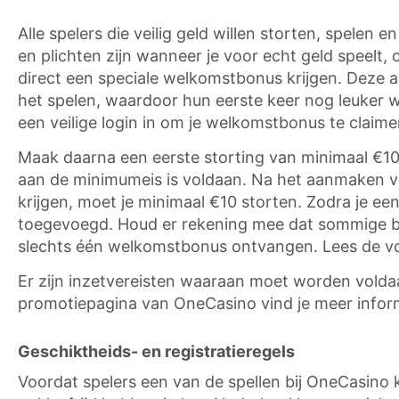
Alle spelers die veilig geld willen storten, spe
en plichten zijn wanneer je voor echt geld speel
direct een speciale welkomstbonus krijgen. Deze a
het spelen, waardoor hun eerste keer nog leuker w
een veilige login in om je welkomstbonus te claime
Maak daarna een eerste storting van minimaal €10
aan de minimumeis is voldaan. Na het aanmaken van
krijgen, moet je minimaal €10 storten. Zodra je e
toegevoegd. Houd er rekening mee dat sommige b
slechts één welkomstbonus ontvangen. Lees de voo
Er zijn inzetvereisten waaraan moet worden vold
promotiepagina van OneCasino vind je meer inform
Geschiktheids- en registratieregels
Voordat spelers een van de spellen bij OneCasino 