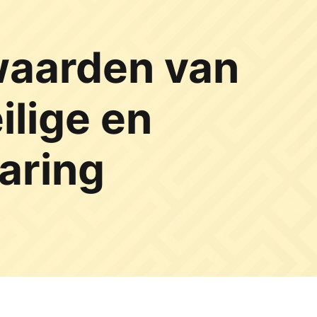
waarden van
ilige en
aring