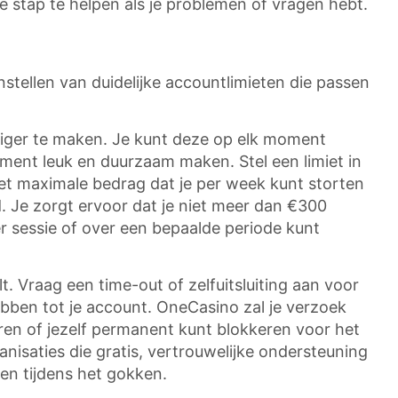
e stap te helpen als je problemen of vragen hebt.
nstellen van duidelijke accountlimieten die passen
eiliger te maken. Je kunt deze op elk moment
nment leuk en duurzaam maken. Stel een limiet in
het maximale bedrag dat je per week kunt storten
. Je zorgt ervoor dat je niet meer dan €300
per sessie of over een bepaalde periode kunt
lt. Vraag een time-out of zelfuitsluiting aan voor
ebben tot je account. OneCasino zal je verzoek
eren of jezelf permanent kunt blokkeren voor het
saties die gratis, vertrouwelijke ondersteuning
ven tijdens het gokken.