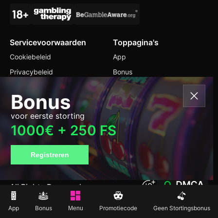
Servicevoorwaarden
Toppagina's
Cookiebeleid
App
Privacybeleid
Bonus
Algemene voorwaarden
Promotiecode
Bonus
Verantwoord Gokken
Geen Stortingsbonus
voor eerste storting
Contacten
1000€ + 250 FS
+31 6 1842 7593
info@one-casino-inloggen.nl
Registreren
All Rights Reserved.
App
Bonus
Promotiecode
Geen Stortingsbonus
Menu