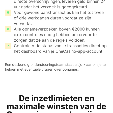
directe overschrijvingen, leveren geld binnen 24
uur nadat het verzoek is goedgekeurd.
Voor gewone banktransacties kan het tot twee
of drie werkdagen duren voordat ze zijn
verwerkt.
Alle opnameverzoeken boven €2000 kunnen
extra controles nodig hebben om ervoor te
zorgen dat ze aan de regels voldoen.
Controleer de status van je transacties direct op
het dashboard van je OneCasino-app-account.
Een deskundig ondersteuningsteam staat altijd klaar om je te
helpen met eventuele vragen over opnames.
De inzetlimieten en
maximale winsten van de