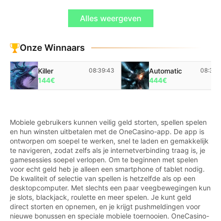
Alles weergeven
Onze Winnaars
Killer
08:39:43
Automatic
08:39:
144€
444€
Mobiele gebruikers kunnen veilig geld storten, spellen spelen
en hun winsten uitbetalen met de OneCasino-app. De app is
ontworpen om soepel te werken, snel te laden en gemakkelijk
te navigeren, zodat zelfs als je internetverbinding traag is, je
gamesessies soepel verlopen. Om te beginnen met spelen
voor echt geld heb je alleen een smartphone of tablet nodig.
De kwaliteit of selectie van spellen is hetzelfde als op een
desktopcomputer. Met slechts een paar veegbewegingen kun
je slots, blackjack, roulette en meer spelen. Je kunt geld
direct storten en opnemen, en je krijgt pushmeldingen voor
nieuwe bonussen en speciale mobiele toernooien. OneCasino-