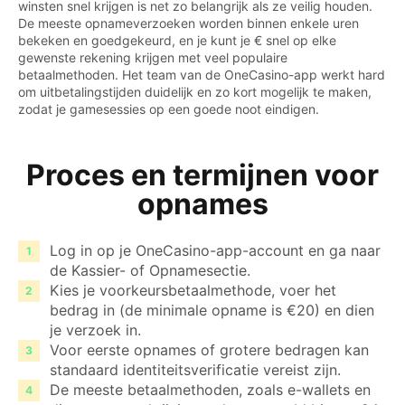
winsten snel krijgen is net zo belangrijk als ze veilig houden.
De meeste opnameverzoeken worden binnen enkele uren
bekeken en goedgekeurd, en je kunt je € snel op elke
gewenste rekening krijgen met veel populaire
betaalmethoden. Het team van de OneCasino-app werkt hard
om uitbetalingstijden duidelijk en zo kort mogelijk te maken,
zodat je gamesessies op een goede noot eindigen.
Proces en termijnen voor
opnames
Log in op je OneCasino-app-account en ga naar
de Kassier- of Opnamesectie.
Kies je voorkeursbetaalmethode, voer het
bedrag in (de minimale opname is €20) en dien
je verzoek in.
Voor eerste opnames of grotere bedragen kan
standaard identiteitsverificatie vereist zijn.
De meeste betaalmethoden, zoals e-wallets en