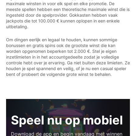
maximale winsten in voor elk spel en elke promotie. De
meeste spellen hebben een theoretische maximale winst die is
ingesteld door de spelprovider. Gokkasten hebben vaak
jackpots die tot 100.000 € kunnen oplopen in een enkele
uitbetaling.
Om dingen eerlijk en legaal te houden, kunnen sommige
bonussen en gratis spins ook de grootste winst die kan
worden opgenomen beperken tot 2.000 €. Stel je eigen
inzetlimieten in in het accountgedeelte zodat je volledige
controle hebt over je ervaring. Ga niet buiten deze limieten. Ze
houden je spel spannend en veilig, of je nu een casual speler
bent of probeert de volgende grote winst te behalen.
Speel nu op mobiel
Download de app en begin vandaag met winnen