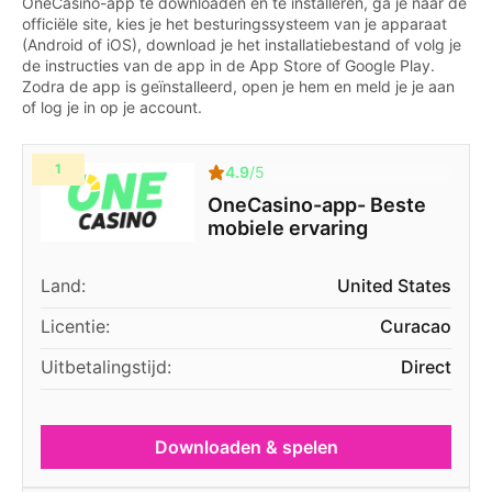
OneCasino-app te downloaden en te installeren, ga je naar de
officiële site, kies je het besturingssysteem van je apparaat
(Android of iOS), download je het installatiebestand of volg je
de instructies van de app in de App Store of Google Play.
Zodra de app is geïnstalleerd, open je hem en meld je je aan
of log je in op je account.
1
4.9
/5
OneCasino-app- Beste
mobiele ervaring
Land:
United States
Licentie:
Curacao
Uitbetalingstijd:
Direct
Downloaden & spelen