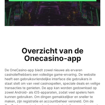
Overzicht van de
Onecasino-app
De OneCasino-app biedt zowel nieuwe als ervaren
casinoliefhebbers een volledige game-ervaring. De website
heeft een gebruiksvriendelijke interface die gebruikers in
staat stelt om van veel casinospellen, speciale deals en veilige
transacties te genieten. De app kan worden gedownload op
zowel Android- als iOS-apparaten, zodat veel spelers hem
kunnen gebruiken. Om dingen gemakkelijker en sneller te
maken, zijn registratie en accountbeheer versneld. Om de