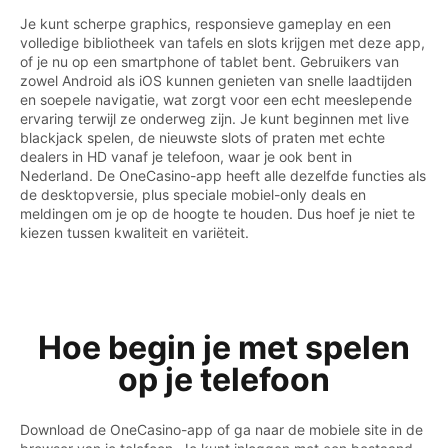
Je kunt scherpe graphics, responsieve gameplay en een
volledige bibliotheek van tafels en slots krijgen met deze app,
of je nu op een smartphone of tablet bent. Gebruikers van
zowel Android als iOS kunnen genieten van snelle laadtijden
en soepele navigatie, wat zorgt voor een echt meeslepende
ervaring terwijl ze onderweg zijn. Je kunt beginnen met live
blackjack spelen, de nieuwste slots of praten met echte
dealers in HD vanaf je telefoon, waar je ook bent in
Nederland. De OneCasino-app heeft alle dezelfde functies als
de desktopversie, plus speciale mobiel-only deals en
meldingen om je op de hoogte te houden. Dus hoef je niet te
kiezen tussen kwaliteit en variëteit.
Hoe begin je met spelen
op je telefoon
Download de OneCasino-app of ga naar de mobiele site in de