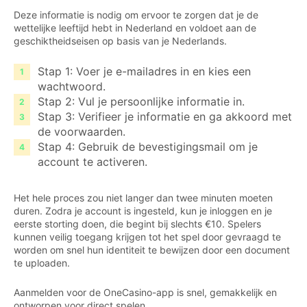
Deze informatie is nodig om ervoor te zorgen dat je de
wettelijke leeftijd hebt in Nederland en voldoet aan de
geschiktheidseisen op basis van je Nederlands.
Stap 1: Voer je e-mailadres in en kies een
wachtwoord.
Stap 2: Vul je persoonlijke informatie in.
Stap 3: Verifieer je informatie en ga akkoord met
de voorwaarden.
Stap 4: Gebruik de bevestigingsmail om je
account te activeren.
Het hele proces zou niet langer dan twee minuten moeten
duren. Zodra je account is ingesteld, kun je inloggen en je
eerste storting doen, die begint bij slechts €10. Spelers
kunnen veilig toegang krijgen tot het spel door gevraagd te
worden om snel hun identiteit te bewijzen door een document
te uploaden.
Aanmelden voor de OneCasino-app is snel, gemakkelijk en
ontworpen voor direct spelen.